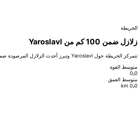
الخريطة
زلازل ضمن 100 كم من Yaroslavl
تتمركز الخريطة حول Yaroslavl وتبرز أحدث الزلازل المرصودة ضمن 100 كم.
متوسط القوة
0٫0
متوسط العمق
0٫0 km
|
© OpenStreetMap contributors
Leaflet