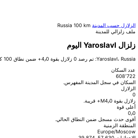
الزلازل حسب المدينة
100 km
Russia
ملف زلزالي للمدينة
زلزال Yaroslavl اليوم
Yaroslavl، Russia: تم رصد 0 زلازل بقوة 4٫0+ ضمن نطاق 100 كم.
عدد السكان
608٬722
السكان في سجل المدينة المفهرس.
الزلازل
0
زلازل بقوة M4٫0+ قريبة.
أعلى قوة
0٫0
أقوى حدث مسجل ضمن النطاق الحالي.
المنطقة الزمنية
Europe/Moscow
الإحداثيات 57٫630, 39٫874