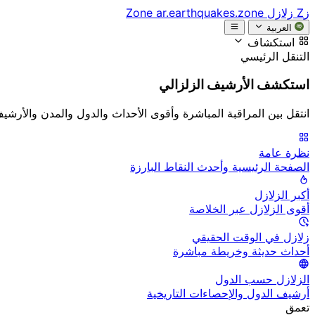
زZ
زلازل Zone
ar.earthquakes.zone
العربية
استكشاف
التنقل الرئيسي
استكشف الأرشيف الزلزالي
انتقل بين المراقبة المباشرة وأقوى الأحداث والدول والمدن والأرشي
نظرة عامة
الصفحة الرئيسية وأحدث النقاط البارزة
أكبر الزلازل
أقوى الزلازل عبر الخلاصة
زلازل في الوقت الحقيقي
أحداث حديثة وخريطة مباشرة
الزلازل حسب الدول
أرشيف الدول والإحصاءات التاريخية
تعمق