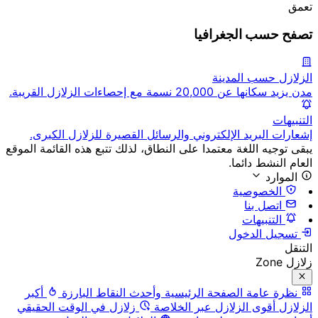
تعمق
تصفح حسب الجغرافيا
الزلازل حسب المدينة
مدن يزيد سكانها عن 20,000 نسمة مع إحصاءات الزلازل القريبة.
التنبيهات
إشعارات البريد الإلكتروني والرسائل القصيرة للزلازل الكبرى.
يبقى توجيه اللغة معتمدا على النطاق، لذلك تتبع هذه القائمة الموقع
العام النشط دائما.
الموارد
الخصوصية
اتصل بنا
التنبيهات
تسجيل الدخول
التنقل
زلازل Zone
نظرة عامة
الصفحة الرئيسية وأحدث النقاط البارزة
أكبر
الزلازل
أقوى الزلازل عبر الخلاصة
زلازل في الوقت الحقيقي