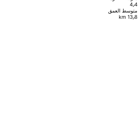
4٫4
متوسط العمق
13٫8 km
|
© OpenStreetMap contributors
Leaflet
+
−