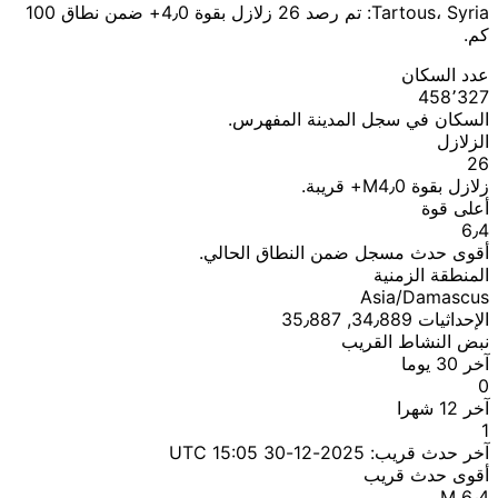
Tartous، Syria: تم رصد 26 زلازل بقوة 4٫0+ ضمن نطاق 100
كم.
عدد السكان
458٬327
السكان في سجل المدينة المفهرس.
الزلازل
26
زلازل بقوة M4٫0+ قريبة.
أعلى قوة
6٫4
أقوى حدث مسجل ضمن النطاق الحالي.
المنطقة الزمنية
Asia/Damascus
الإحداثيات 34٫889, 35٫887
نبض النشاط القريب
آخر 30 يوما
0
آخر 12 شهرا
1
آخر حدث قريب:
2025-12-30 15:05 UTC
أقوى حدث قريب
M 6٫4