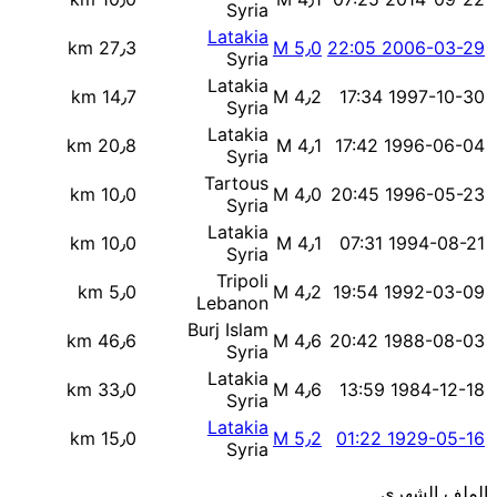
Syria
Latakia
27٫3 km
M 5٫0
2006-03-29 22:05
Syria
Latakia
14٫7 km
M 4٫2
1997-10-30 17:34
Syria
Latakia
20٫8 km
M 4٫1
1996-06-04 17:42
Syria
Tartous
10٫0 km
M 4٫0
1996-05-23 20:45
Syria
Latakia
10٫0 km
M 4٫1
1994-08-21 07:31
Syria
Tripoli
5٫0 km
M 4٫2
1992-03-09 19:54
Lebanon
Burj Islam
46٫6 km
M 4٫6
1988-08-03 20:42
Syria
Latakia
33٫0 km
M 4٫6
1984-12-18 13:59
Syria
Latakia
15٫0 km
M 5٫2
1929-05-16 01:22
Syria
الملف الشهري