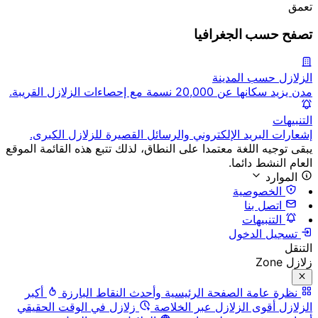
تعمق
تصفح حسب الجغرافيا
الزلازل حسب المدينة
مدن يزيد سكانها عن 20,000 نسمة مع إحصاءات الزلازل القريبة.
التنبيهات
إشعارات البريد الإلكتروني والرسائل القصيرة للزلازل الكبرى.
يبقى توجيه اللغة معتمدا على النطاق، لذلك تتبع هذه القائمة الموقع
العام النشط دائما.
الموارد
الخصوصية
اتصل بنا
التنبيهات
تسجيل الدخول
التنقل
زلازل Zone
نظرة عامة
الصفحة الرئيسية وأحدث النقاط البارزة
أكبر
الزلازل
أقوى الزلازل عبر الخلاصة
زلازل في الوقت الحقيقي