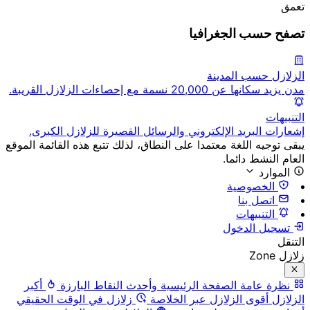
تعمق
تصفح حسب الجغرافيا
الزلازل حسب المدينة
مدن يزيد سكانها عن 20,000 نسمة مع إحصاءات الزلازل القريبة.
التنبيهات
إشعارات البريد الإلكتروني والرسائل القصيرة للزلازل الكبرى.
يبقى توجيه اللغة معتمدا على النطاق، لذلك تتبع هذه القائمة الموقع
العام النشط دائما.
الموارد
الخصوصية
اتصل بنا
التنبيهات
تسجيل الدخول
التنقل
زلازل Zone
نظرة عامة
الصفحة الرئيسية وأحدث النقاط البارزة
أكبر
الزلازل
أقوى الزلازل عبر الخلاصة
زلازل في الوقت الحقيقي