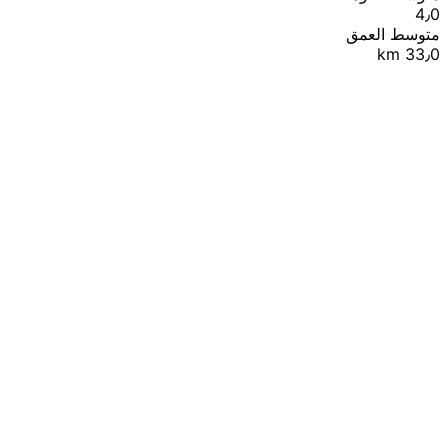
4٫0
متوسط العمق
33٫0 km
|
© OpenStreetMap contributors
Leaflet
+
−