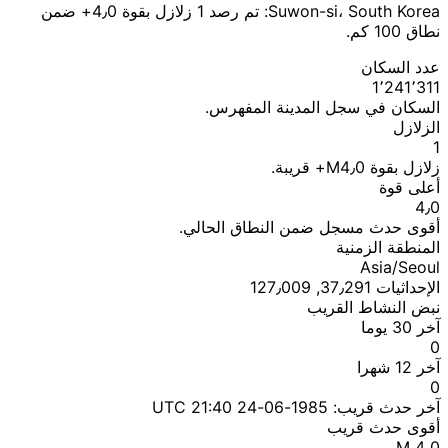
Suwon-si، South Korea: تم رصد 1 زلازل بقوة 4٫0+ ضمن
نطاق 100 كم.
عدد السكان
1٬241٬311
السكان في سجل المدينة المفهرس.
الزلازل
1
زلازل بقوة M4٫0+ قريبة.
أعلى قوة
4٫0
أقوى حدث مسجل ضمن النطاق الحالي.
المنطقة الزمنية
Asia/Seoul
الإحداثيات 37٫291, 127٫009
نبض النشاط القريب
آخر 30 يوما
0
آخر 12 شهرا
0
آخر حدث قريب:
1985-06-24 21:40 UTC
أقوى حدث قريب
M 4٫0