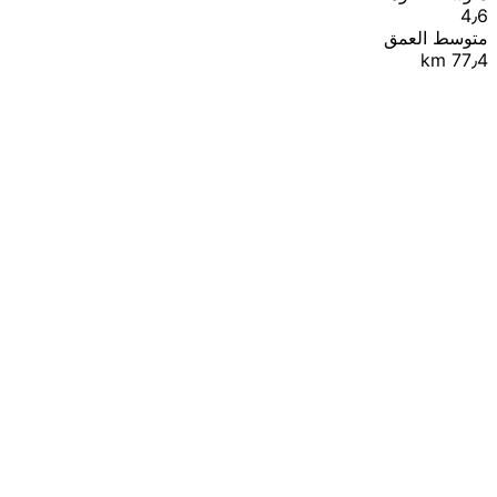
4٫6
متوسط العمق
77٫4 km
|
© OpenStreetMap contributors
Leaflet
+
−