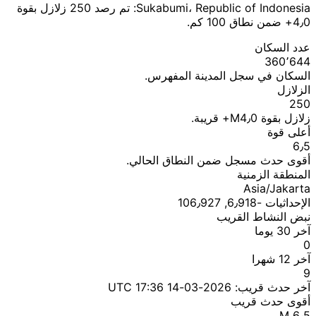
Sukabumi، Republic of Indonesia: تم رصد 250 زلازل بقوة
4٫0+ ضمن نطاق 100 كم.
عدد السكان
360٬644
السكان في سجل المدينة المفهرس.
الزلازل
250
زلازل بقوة M4٫0+ قريبة.
أعلى قوة
6٫5
أقوى حدث مسجل ضمن النطاق الحالي.
المنطقة الزمنية
Asia/Jakarta
الإحداثيات ؜-6٫918, 106٫927
نبض النشاط القريب
آخر 30 يوما
0
آخر 12 شهرا
9
آخر حدث قريب:
2026-03-14 17:36 UTC
أقوى حدث قريب
M 6٫5