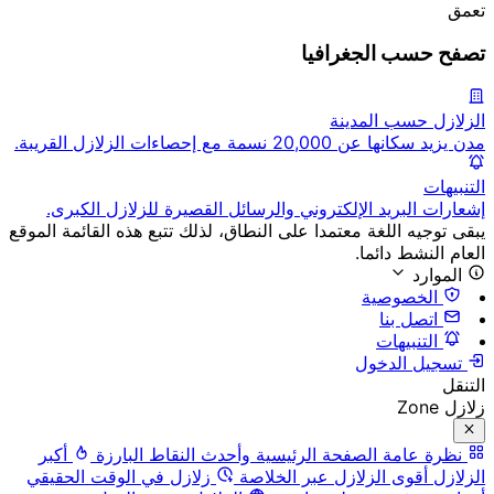
تعمق
تصفح حسب الجغرافيا
الزلازل حسب المدينة
مدن يزيد سكانها عن 20,000 نسمة مع إحصاءات الزلازل القريبة.
التنبيهات
إشعارات البريد الإلكتروني والرسائل القصيرة للزلازل الكبرى.
يبقى توجيه اللغة معتمدا على النطاق، لذلك تتبع هذه القائمة الموقع
العام النشط دائما.
الموارد
الخصوصية
اتصل بنا
التنبيهات
تسجيل الدخول
التنقل
زلازل Zone
نظرة عامة
الصفحة الرئيسية وأحدث النقاط البارزة
أكبر
الزلازل
أقوى الزلازل عبر الخلاصة
زلازل في الوقت الحقيقي