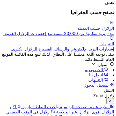
تعمق
تصفح حسب الجغرافيا
الزلازل حسب المدينة
مدن يزيد سكانها عن 20,000 نسمة مع إحصاءات الزلازل القريبة.
التنبيهات
إشعارات البريد الإلكتروني والرسائل القصيرة للزلازل الكبرى.
يبقى توجيه اللغة معتمدا على النطاق، لذلك تتبع هذه القائمة الموقع
العام النشط دائما.
الموارد
الخصوصية
اتصل بنا
التنبيهات
تسجيل الدخول
التنقل
زلازل Zone
نظرة عامة
الصفحة الرئيسية وأحدث النقاط البارزة
أكبر
الزلازل
أقوى الزلازل عبر الخلاصة
زلازل في الوقت الحقيقي