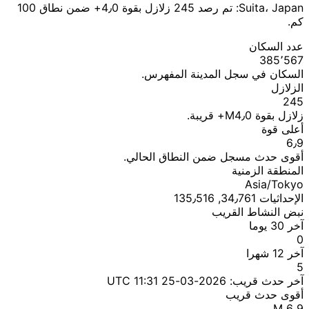
Suita، Japan: تم رصد 245 زلازل بقوة 4٫0+ ضمن نطاق 100
كم.
عدد السكان
385٬567
السكان في سجل المدينة المفهرس.
الزلازل
245
زلازل بقوة M4٫0+ قريبة.
أعلى قوة
6٫9
أقوى حدث مسجل ضمن النطاق الحالي.
المنطقة الزمنية
Asia/Tokyo
الإحداثيات 34٫761, 135٫516
نبض النشاط القريب
آخر 30 يوما
0
آخر 12 شهرا
5
آخر حدث قريب:
2026-03-25 11:31 UTC
أقوى حدث قريب
M 6٫9