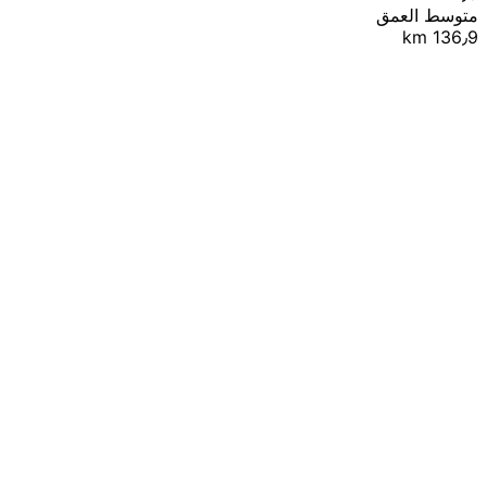
متوسط العمق
136٫9 km
|
© OpenStreetMap contributors
Leaflet
+
−