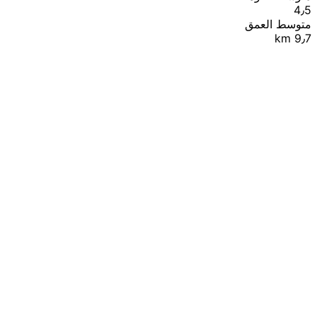
4٫5
متوسط العمق
9٫7 km
|
© OpenStreetMap contributors
Leaflet
+
−