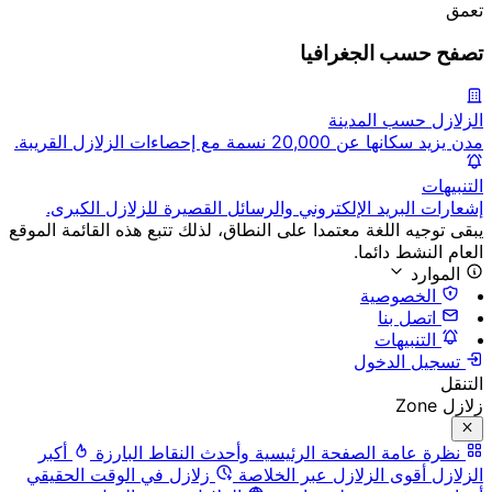
تعمق
تصفح حسب الجغرافيا
الزلازل حسب المدينة
مدن يزيد سكانها عن 20,000 نسمة مع إحصاءات الزلازل القريبة.
التنبيهات
إشعارات البريد الإلكتروني والرسائل القصيرة للزلازل الكبرى.
يبقى توجيه اللغة معتمدا على النطاق، لذلك تتبع هذه القائمة الموقع
العام النشط دائما.
الموارد
الخصوصية
اتصل بنا
التنبيهات
تسجيل الدخول
التنقل
زلازل Zone
نظرة عامة
الصفحة الرئيسية وأحدث النقاط البارزة
أكبر
الزلازل
أقوى الزلازل عبر الخلاصة
زلازل في الوقت الحقيقي