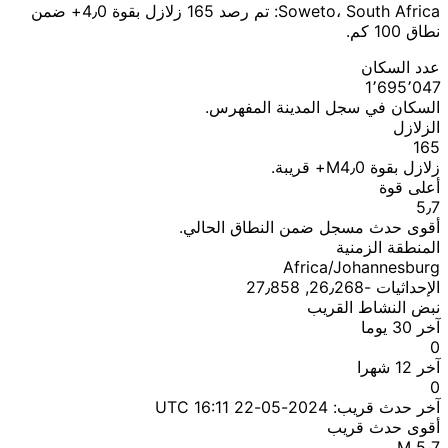
Soweto، South Africa: تم رصد 165 زلازل بقوة 4٫0+ ضمن
نطاق 100 كم.
عدد السكان
1٬695٬047
السكان في سجل المدينة المفهرس.
الزلازل
165
زلازل بقوة M4٫0+ قريبة.
أعلى قوة
5٫7
أقوى حدث مسجل ضمن النطاق الحالي.
المنطقة الزمنية
Africa/Johannesburg
الإحداثيات ؜-26٫268, 27٫858
نبض النشاط القريب
آخر 30 يوما
0
آخر 12 شهرا
0
آخر حدث قريب:
2024-05-22 16:11 UTC
أقوى حدث قريب
M 5٫7