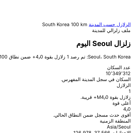
الزلازل حسب المدينة
100 km
South Korea
ملف زلزالي للمدينة
زلزال Seoul اليوم
Seoul، South Korea: تم رصد 1 زلازل بقوة 4٫0+ ضمن نطاق 100 كم.
عدد السكان
10٬349٬312
السكان في سجل المدينة المفهرس.
الزلازل
1
زلازل بقوة M4٫0+ قريبة.
أعلى قوة
4٫0
أقوى حدث مسجل ضمن النطاق الحالي.
المنطقة الزمنية
Asia/Seoul
الإحداثيات 37٫566, 126٫978