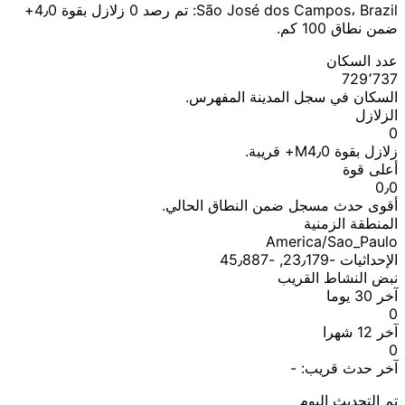
São José dos Campos، Brazil: تم رصد 0 زلازل بقوة 4٫0+
ضمن نطاق 100 كم.
عدد السكان
729٬737
السكان في سجل المدينة المفهرس.
الزلازل
0
زلازل بقوة M4٫0+ قريبة.
أعلى قوة
0٫0
أقوى حدث مسجل ضمن النطاق الحالي.
المنطقة الزمنية
America/Sao_Paulo
الإحداثيات ؜-23٫179, ؜-45٫887
نبض النشاط القريب
آخر 30 يوما
0
آخر 12 شهرا
0
آخر حدث قريب:
-
تم التحديث اليوم