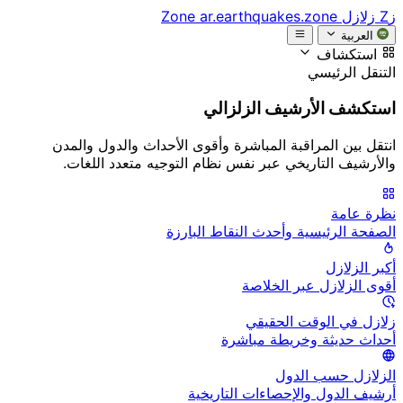
زZ
زلازل Zone
ar.earthquakes.zone
العربية
استكشاف
التنقل الرئيسي
استكشف الأرشيف الزلزالي
انتقل بين المراقبة المباشرة وأقوى الأحداث والدول والمدن
والأرشيف التاريخي عبر نفس نظام التوجيه متعدد اللغات.
نظرة عامة
الصفحة الرئيسية وأحدث النقاط البارزة
أكبر الزلازل
أقوى الزلازل عبر الخلاصة
زلازل في الوقت الحقيقي
أحداث حديثة وخريطة مباشرة
الزلازل حسب الدول
أرشيف الدول والإحصاءات التاريخية