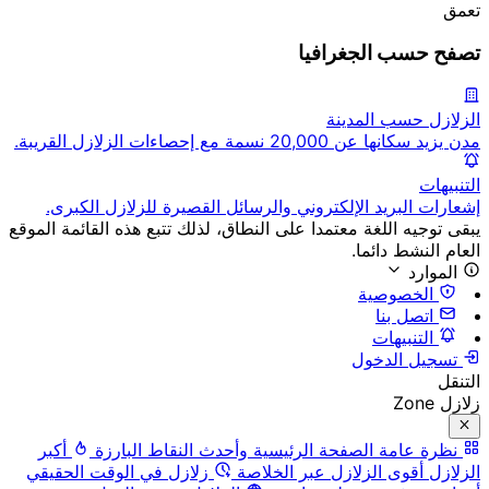
تعمق
تصفح حسب الجغرافيا
الزلازل حسب المدينة
مدن يزيد سكانها عن 20,000 نسمة مع إحصاءات الزلازل القريبة.
التنبيهات
إشعارات البريد الإلكتروني والرسائل القصيرة للزلازل الكبرى.
يبقى توجيه اللغة معتمدا على النطاق، لذلك تتبع هذه القائمة الموقع
العام النشط دائما.
الموارد
الخصوصية
اتصل بنا
التنبيهات
تسجيل الدخول
التنقل
زلازل Zone
نظرة عامة
الصفحة الرئيسية وأحدث النقاط البارزة
أكبر
الزلازل
أقوى الزلازل عبر الخلاصة
زلازل في الوقت الحقيقي