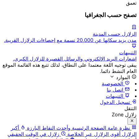
تعمق
تصفح حسب الجغرافيا
الزلازل حسب المدينة
مدن يزيد سكانها عن 20,000 نسمة مع إحصاءات الزلازل القريبة.
التنبيهات
إشعارات البريد الإلكتروني والرسائل القصيرة للزلازل الكبرى.
يبقى توجيه اللغة معتمدا على النطاق، لذلك تتبع هذه القائمة الموقع
العام النشط دائما.
الموارد
الخصوصية
اتصل بنا
التنبيهات
تسجيل الدخول
التنقل
زلازل Zone
نظرة عامة
الصفحة الرئيسية وأحدث النقاط البارزة
أكبر
الزلازل
أقوى الزلازل عبر الخلاصة
زلازل في الوقت الحقيقي