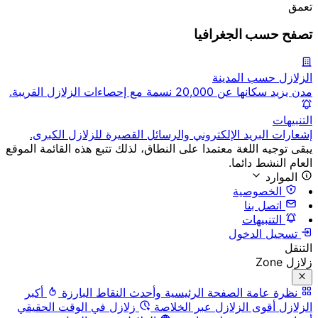
تعمق
تصفح حسب الجغرافيا
الزلازل حسب المدينة
مدن يزيد سكانها عن 20,000 نسمة مع إحصاءات الزلازل القريبة.
التنبيهات
إشعارات البريد الإلكتروني والرسائل القصيرة للزلازل الكبرى.
يبقى توجيه اللغة معتمدا على النطاق، لذلك تتبع هذه القائمة الموقع
العام النشط دائما.
الموارد
الخصوصية
اتصل بنا
التنبيهات
تسجيل الدخول
التنقل
زلازل Zone
نظرة عامة
الصفحة الرئيسية وأحدث النقاط البارزة
أكبر
الزلازل
أقوى الزلازل عبر الخلاصة
زلازل في الوقت الحقيقي