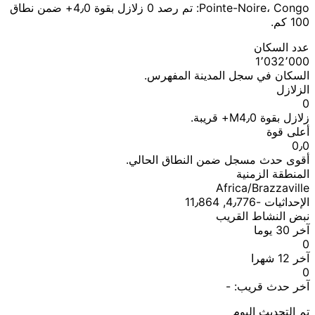
Pointe-Noire، Congo: تم رصد 0 زلازل بقوة 4٫0+ ضمن نطاق
100 كم.
عدد السكان
1٬032٬000
السكان في سجل المدينة المفهرس.
الزلازل
0
زلازل بقوة M4٫0+ قريبة.
أعلى قوة
0٫0
أقوى حدث مسجل ضمن النطاق الحالي.
المنطقة الزمنية
Africa/Brazzaville
الإحداثيات ؜-4٫776, 11٫864
نبض النشاط القريب
آخر 30 يوما
0
آخر 12 شهرا
0
آخر حدث قريب:
-
تم التحديث اليوم