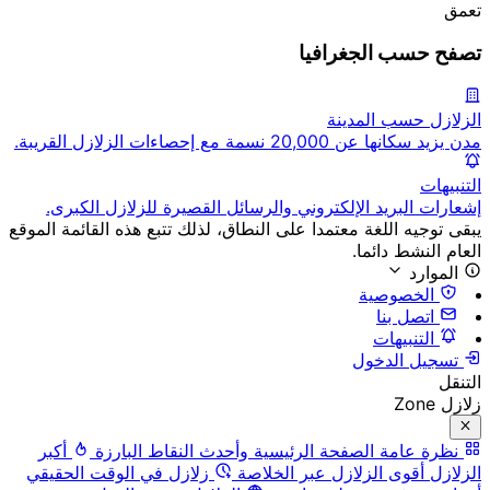
تعمق
تصفح حسب الجغرافيا
الزلازل حسب المدينة
مدن يزيد سكانها عن 20,000 نسمة مع إحصاءات الزلازل القريبة.
التنبيهات
إشعارات البريد الإلكتروني والرسائل القصيرة للزلازل الكبرى.
يبقى توجيه اللغة معتمدا على النطاق، لذلك تتبع هذه القائمة الموقع
العام النشط دائما.
الموارد
الخصوصية
اتصل بنا
التنبيهات
تسجيل الدخول
التنقل
زلازل Zone
نظرة عامة
الصفحة الرئيسية وأحدث النقاط البارزة
أكبر
الزلازل
أقوى الزلازل عبر الخلاصة
زلازل في الوقت الحقيقي