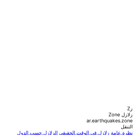
زZ
زلازل Zone
ar.earthquakes.zone
التنقل
نظرة عامة
زلازل في الوقت الحقيقي
الزلازل حسب الدول