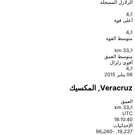
الزلازل المسجلة
4٫1
أعلى قوة
4٫1
متوسط القوة
km
33٫1
متوسط العمق
أقوى زلزال
4٫1
06 يناير 2015
Veracruz, المكسيك
العمق
33٫1 km
UTC
18:10:40
الإحداثيات
19٫237, ؜-96٫260