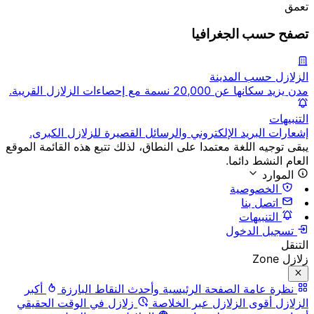
تعمق
تصفح حسب الجغرافيا
الزلازل حسب المدينة
مدن يزيد سكانها عن 20,000 نسمة مع إحصاءات الزلازل القريبة.
التنبيهات
إشعارات البريد الإلكتروني والرسائل القصيرة للزلازل الكبرى.
يبقى توجيه اللغة معتمدا على النطاق، لذلك تتبع هذه القائمة الموقع
العام النشط دائما.
الموارد
الخصوصية
اتصل بنا
التنبيهات
تسجيل الدخول
التنقل
زلازل Zone
نظرة عامة
الصفحة الرئيسية وأحدث النقاط البارزة
أكبر
الزلازل
أقوى الزلازل عبر الخلاصة
زلازل في الوقت الحقيقي