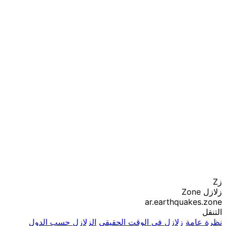
زZ
زلازل Zone
ar.earthquakes.zone
التنقل
نظرة عامة
زلازل في الوقت الحقيقي
الزلازل حسب الدول