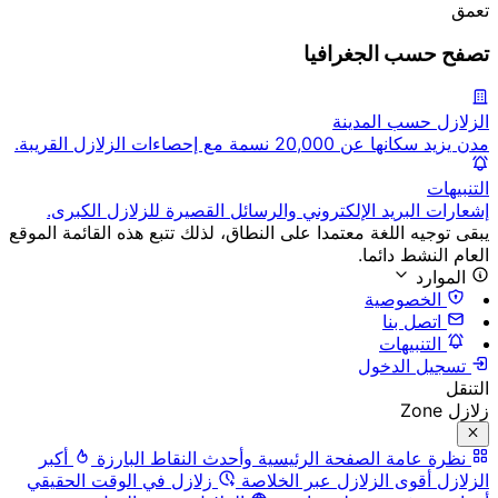
تعمق
تصفح حسب الجغرافيا
الزلازل حسب المدينة
مدن يزيد سكانها عن 20,000 نسمة مع إحصاءات الزلازل القريبة.
التنبيهات
إشعارات البريد الإلكتروني والرسائل القصيرة للزلازل الكبرى.
يبقى توجيه اللغة معتمدا على النطاق، لذلك تتبع هذه القائمة الموقع
العام النشط دائما.
الموارد
الخصوصية
اتصل بنا
التنبيهات
تسجيل الدخول
التنقل
زلازل Zone
نظرة عامة
الصفحة الرئيسية وأحدث النقاط البارزة
أكبر
الزلازل
أقوى الزلازل عبر الخلاصة
زلازل في الوقت الحقيقي