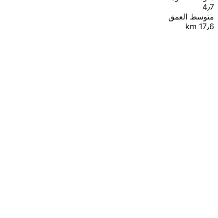
4٫7
متوسط العمق
17٫6 km
|
© OpenStreetMap contributors
Leaflet
+
−