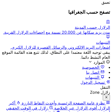
تعمق
تصفح حسب الجغرافيا
الزلازل حسب المدينة
مدن يزيد سكانها عن 20,000 نسمة مع إحصاءات الزلازل القريبة.
التنبيهات
إشعارات البريد الإلكتروني والرسائل القصيرة للزلازل الكبرى.
يبقى توجيه اللغة معتمدا على النطاق، لذلك تتبع هذه القائمة الموقع
العام النشط دائما.
الموارد
الخصوصية
اتصل بنا
التنبيهات
تسجيل الدخول
التنقل
زلازل Zone
نظرة عامة
الصفحة الرئيسية وأحدث النقاط البارزة
أكبر
الزلازل
أقوى الزلازل عبر الخلاصة
زلازل في الوقت الحقيقي