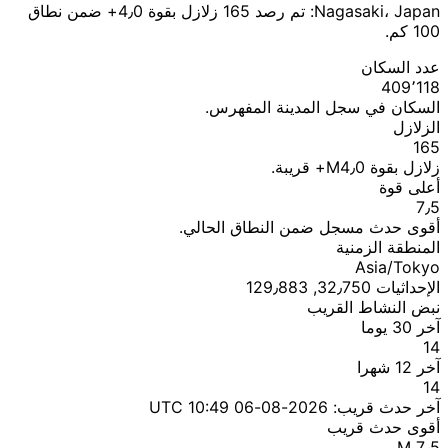
Nagasaki، Japan: تم رصد 165 زلازل بقوة 4٫0+ ضمن نطاق
100 كم.
عدد السكان
409٬118
السكان في سجل المدينة المفهرس.
الزلازل
165
زلازل بقوة M4٫0+ قريبة.
أعلى قوة
7٫5
أقوى حدث مسجل ضمن النطاق الحالي.
المنطقة الزمنية
Asia/Tokyo
الإحداثيات 32٫750, 129٫883
نبض النشاط القريب
آخر 30 يوما
14
آخر 12 شهرا
14
آخر حدث قريب:
2026-08-06 10:49 UTC
أقوى حدث قريب
M 7٫5