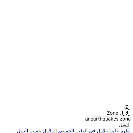
زZ
زلازل Zone
ar.earthquakes.zone
التنقل
نظرة عامة
زلازل في الوقت الحقيقي
الزلازل حسب الدول