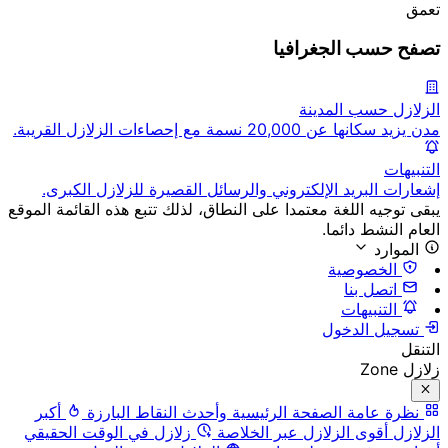
تعمق
تصفح حسب الجغرافيا
الزلازل حسب المدينة
مدن يزيد سكانها عن 20,000 نسمة مع إحصاءات الزلازل القريبة.
التنبيهات
إشعارات البريد الإلكتروني والرسائل القصيرة للزلازل الكبرى.
يبقى توجيه اللغة معتمدا على النطاق، لذلك تتبع هذه القائمة الموقع
العام النشط دائما.
الموارد
الخصوصية
اتصل بنا
التنبيهات
تسجيل الدخول
التنقل
زلازل Zone
نظرة عامة
الصفحة الرئيسية وأحدث النقاط البارزة
أكبر
الزلازل
أقوى الزلازل عبر الخلاصة
زلازل في الوقت الحقيقي