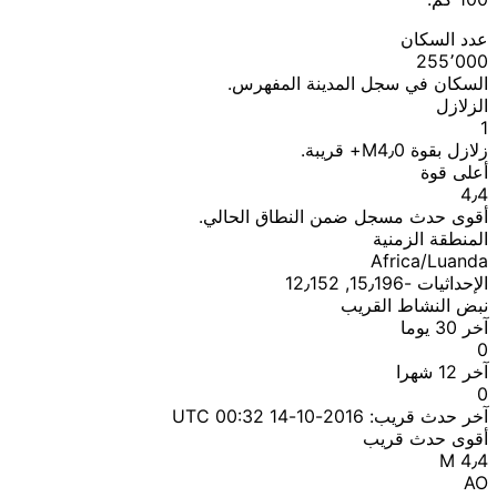
عدد السكان
255٬000
السكان في سجل المدينة المفهرس.
الزلازل
1
زلازل بقوة M4٫0+ قريبة.
أعلى قوة
4٫4
أقوى حدث مسجل ضمن النطاق الحالي.
المنطقة الزمنية
Africa/Luanda
الإحداثيات ؜-15٫196, 12٫152
نبض النشاط القريب
آخر 30 يوما
0
آخر 12 شهرا
0
آخر حدث قريب:
2016-10-14 00:32 UTC
أقوى حدث قريب
M 4٫4
AO