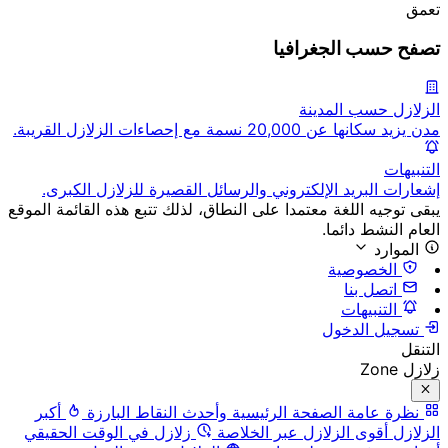
تعمق
تصفح حسب الجغرافيا
الزلازل حسب المدينة
مدن يزيد سكانها عن 20,000 نسمة مع إحصاءات الزلازل القريبة.
التنبيهات
إشعارات البريد الإلكتروني والرسائل القصيرة للزلازل الكبرى.
يبقى توجيه اللغة معتمدا على النطاق، لذلك تتبع هذه القائمة الموقع
العام النشط دائما.
الموارد
الخصوصية
اتصل بنا
التنبيهات
تسجيل الدخول
التنقل
زلازل Zone
نظرة عامة
الصفحة الرئيسية وأحدث النقاط البارزة
أكبر
الزلازل
أقوى الزلازل عبر الخلاصة
زلازل في الوقت الحقيقي