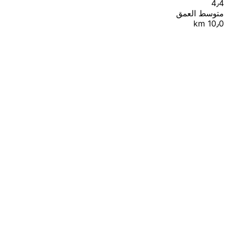
4٫4
متوسط العمق
10٫0 km
|
© OpenStreetMap contributors
Leaflet
+
−