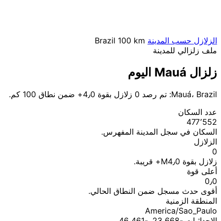
الزلازل حسب المدينة
100 km
Brazil
ملف زلزالي للمدينة
زلزال Mauá اليوم
Mauá، Brazil: تم رصد 0 زلازل بقوة 4٫0+ ضمن نطاق 100 كم.
عدد السكان
477٬552
السكان في سجل المدينة المفهرس.
الزلازل
0
زلازل بقوة M4٫0+ قريبة.
أعلى قوة
0٫0
أقوى حدث مسجل ضمن النطاق الحالي.
المنطقة الزمنية
America/Sao_Paulo
الإحداثيات ؜-23٫668, ؜-46٫461