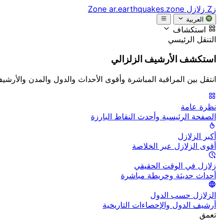
زZ
زلازل Zone
ar.earthquakes.zone
العربية
استكشاف
التنقل الرئيسي
استكشف الأرشيف الزلزالي
انتقل بين المراقبة المباشرة وأقوى الأحداث والدول والمدن والأرشي
نظرة عامة
الصفحة الرئيسية وأحدث النقاط البارزة
أكبر الزلازل
أقوى الزلازل عبر الخلاصة
زلازل في الوقت الحقيقي
أحداث حديثة وخريطة مباشرة
الزلازل حسب الدول
أرشيف الدول والإحصاءات التاريخية
تعمق