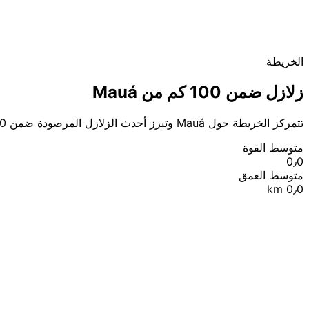
الخريطة
زلازل ضمن 100 كم من Mauá
تتمركز الخريطة حول Mauá وتبرز أحدث الزلازل المرصودة ضمن 100 كم.
متوسط القوة
0٫0
متوسط العمق
0٫0 km
|
© OpenStreetMap contributors
Leaflet