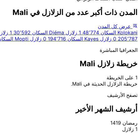
المدن ذات أكبر عدد من الزلازل في Mali
عرض كل المدن
Kolokani
السكان 48٬774
1 زلازل
Diéma
السكان 30٬592
1 زلازل
205٬787
0 زلازل
Kayes
السكان 194٬716
0 زلازل
Mopti
السكان ٬187
الجغرافيا المباشرة
خريطة زلازل Mali
1 على الخريطة
|
© OpenStreetMap contributors
Leaflet
خريطة الزلازل الحديثة في Mali.
تصفح الأرشيف
أرشيف الشهر الأخير
رمضان 1419
1 زلازل