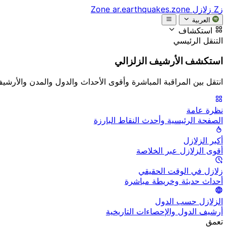
زZ
زلازل Zone
ar.earthquakes.zone
العربية
استكشاف
التنقل الرئيسي
استكشف الأرشيف الزلزالي
انتقل بين المراقبة المباشرة وأقوى الأحداث والدول والمدن والأرشي
نظرة عامة
الصفحة الرئيسية وأحدث النقاط البارزة
أكبر الزلازل
أقوى الزلازل عبر الخلاصة
زلازل في الوقت الحقيقي
أحداث حديثة وخريطة مباشرة
الزلازل حسب الدول
أرشيف الدول والإحصاءات التاريخية
تعمق