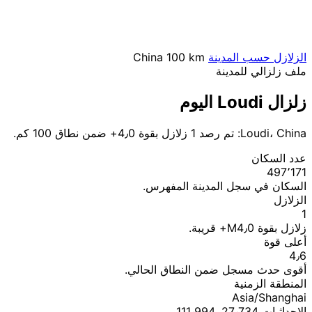
الزلازل حسب المدينة
100 km
China
ملف زلزالي للمدينة
زلزال Loudi اليوم
Loudi، China: تم رصد 1 زلازل بقوة 4٫0+ ضمن نطاق 100 كم.
عدد السكان
497٬171
السكان في سجل المدينة المفهرس.
الزلازل
1
زلازل بقوة M4٫0+ قريبة.
أعلى قوة
4٫6
أقوى حدث مسجل ضمن النطاق الحالي.
المنطقة الزمنية
Asia/Shanghai
الإحداثيات 27٫734, 111٫994