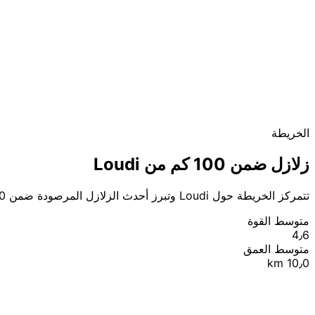
الخريطة
زلازل ضمن 100 كم من Loudi
تتمركز الخريطة حول Loudi وتبرز أحدث الزلازل المرصودة ضمن 100 كم.
متوسط القوة
4٫6
متوسط العمق
10٫0 km
|
© OpenStreetMap contributors
Leaflet