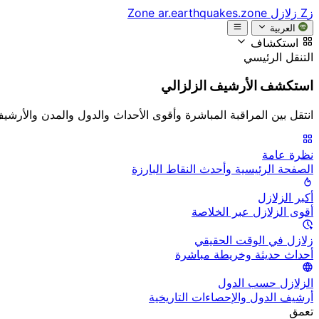
زZ
زلازل Zone
ar.earthquakes.zone
العربية
استكشاف
التنقل الرئيسي
استكشف الأرشيف الزلزالي
انتقل بين المراقبة المباشرة وأقوى الأحداث والدول والمدن والأرشي
نظرة عامة
الصفحة الرئيسية وأحدث النقاط البارزة
أكبر الزلازل
أقوى الزلازل عبر الخلاصة
زلازل في الوقت الحقيقي
أحداث حديثة وخريطة مباشرة
الزلازل حسب الدول
أرشيف الدول والإحصاءات التاريخية
تعمق