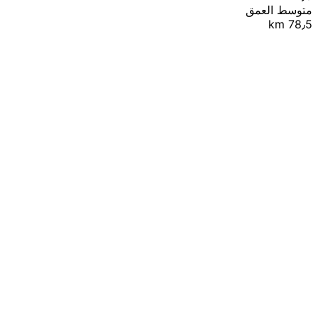
متوسط العمق
78٫5 km
|
© OpenStreetMap contributors
Leaflet
+
−