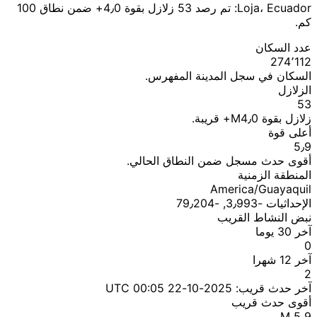
Loja، Ecuador: تم رصد 53 زلازل بقوة 4٫0+ ضمن نطاق 100
كم.
عدد السكان
274٬112
السكان في سجل المدينة المفهرس.
الزلازل
53
زلازل بقوة M4٫0+ قريبة.
أعلى قوة
5٫9
أقوى حدث مسجل ضمن النطاق الحالي.
المنطقة الزمنية
America/Guayaquil
الإحداثيات ؜-3٫993, ؜-79٫204
نبض النشاط القريب
آخر 30 يوما
0
آخر 12 شهرا
2
آخر حدث قريب:
2025-10-22 00:05 UTC
أقوى حدث قريب
M 5٫9