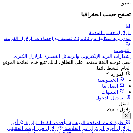
تعمق
تصفح حسب الجغرافيا
الزلازل حسب المدينة
مدن يزيد سكانها عن 20,000 نسمة مع إحصاءات الزلازل القريبة.
التنبيهات
إشعارات البريد الإلكتروني والرسائل القصيرة للزلازل الكبرى.
يبقى توجيه اللغة معتمدا على النطاق، لذلك تتبع هذه القائمة الموقع
العام النشط دائما.
الموارد
الخصوصية
اتصل بنا
التنبيهات
تسجيل الدخول
التنقل
زلازل Zone
نظرة عامة
الصفحة الرئيسية وأحدث النقاط البارزة
أكبر
الزلازل
أقوى الزلازل عبر الخلاصة
زلازل في الوقت الحقيقي