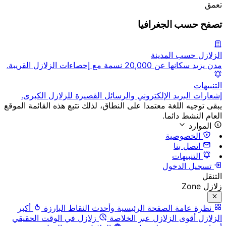
تعمق
تصفح حسب الجغرافيا
الزلازل حسب المدينة
مدن يزيد سكانها عن 20,000 نسمة مع إحصاءات الزلازل القريبة.
التنبيهات
إشعارات البريد الإلكتروني والرسائل القصيرة للزلازل الكبرى.
يبقى توجيه اللغة معتمدا على النطاق، لذلك تتبع هذه القائمة الموقع
العام النشط دائما.
الموارد
الخصوصية
اتصل بنا
التنبيهات
تسجيل الدخول
التنقل
زلازل Zone
نظرة عامة
الصفحة الرئيسية وأحدث النقاط البارزة
أكبر
الزلازل
أقوى الزلازل عبر الخلاصة
زلازل في الوقت الحقيقي