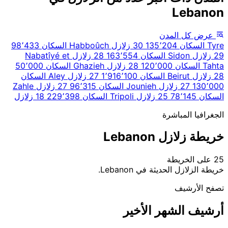
Lebanon
عرض كل المدن
Tyre
السكان 135٬204
30 زلازل
Habboûch
السكان 98٬433
29 زلازل
Sidon
السكان 163٬554
28 زلازل
Nabatîyé et
Tahta
السكان 120٬000
28 زلازل
Ghazieh
السكان 50٬000
28 زلازل
Beirut
السكان 1٬916٬100
27 زلازل
Aley
السكان
130٬000
27 زلازل
Jounieh
السكان 96٬315
27 زلازل
Zahle
السكان 78٬145
25 زلازل
Tripoli
السكان 229٬398
18 زلازل
الجغرافيا المباشرة
خريطة زلازل Lebanon
25 على الخريطة
|
© OpenStreetMap contributors
Leaflet
خريطة الزلازل الحديثة في Lebanon.
+
تصفح الأرشيف
−
أرشيف الشهر الأخير