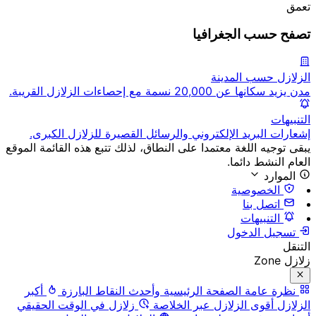
تعمق
تصفح حسب الجغرافيا
الزلازل حسب المدينة
مدن يزيد سكانها عن 20,000 نسمة مع إحصاءات الزلازل القريبة.
التنبيهات
إشعارات البريد الإلكتروني والرسائل القصيرة للزلازل الكبرى.
يبقى توجيه اللغة معتمدا على النطاق، لذلك تتبع هذه القائمة الموقع
العام النشط دائما.
الموارد
الخصوصية
اتصل بنا
التنبيهات
تسجيل الدخول
التنقل
زلازل Zone
نظرة عامة
الصفحة الرئيسية وأحدث النقاط البارزة
أكبر
الزلازل
أقوى الزلازل عبر الخلاصة
زلازل في الوقت الحقيقي