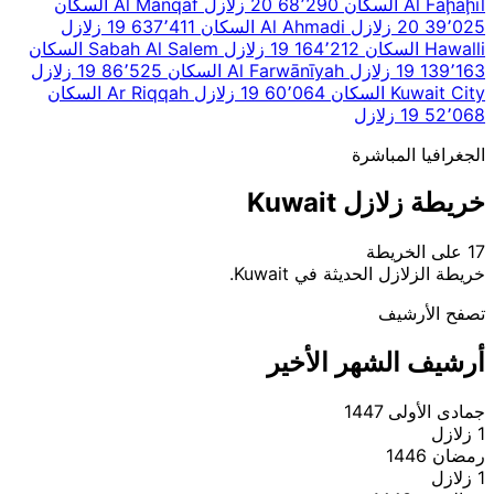
Al Faḩāḩīl
السكان 68٬290
20 زلازل
Al Manqaf
السكان
39٬025
20 زلازل
Al Ahmadi
السكان 637٬411
19 زلازل
Hawalli
السكان 164٬212
19 زلازل
Sabah Al Salem
السكان
139٬163
19 زلازل
Al Farwānīyah
السكان 86٬525
19 زلازل
Kuwait City
السكان 60٬064
19 زلازل
Ar Riqqah
السكان
52٬068
19 زلازل
الجغرافيا المباشرة
خريطة زلازل Kuwait
17 على الخريطة
|
© OpenStreetMap contributors
Leaflet
خريطة الزلازل الحديثة في Kuwait.
+
تصفح الأرشيف
−
أرشيف الشهر الأخير
جمادى الأولى 1447
1 زلازل
رمضان 1446
1 زلازل