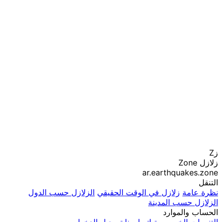
زZ
زلازل Zone
ar.earthquakes.zone
التنقل
نظرة عامة
زلازل في الوقت الحقيقي
الزلازل حسب الدول
الزلازل حسب المدينة
الحساب والموارد
التنبيهات
الخصوصية
اتصل بنا
تسجيل الدخول