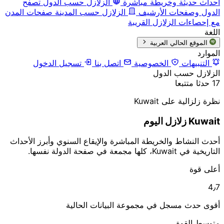
أحداث حديثة وخريطة مباشرة
الزلازل حسب الدول
تصفح
الدول وصفحات الأرشيف
الزلازل حسب المدينة
صفحات المدن
مع إحصاءات الزلازل القريبة
اللغة
الموقع الحالي
العربية
الموارد
التنبيهات
الخصوصية
اتصل بنا
تسجيل الدخول
الزلازل حسب الدول
17 حدثا متتبعا
نظرة زلزالية على Kuwait
Kuwait زلازل اليوم
أحدث النشاط والخريطة المباشرة والإيقاع السنوي وأبرز الأحداث
التاريخية في Kuwait، كلها مجمعة في صفحة الدولة نفسها.
أعلى قوة
4٫7
أقوى حدث مسجل في مجموعة البيانات الحالية
متوسط القوة