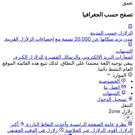
تعمق
تصفح حسب الجغرافيا
الزلازل حسب المدينة
مدن يزيد سكانها عن 20,000 نسمة مع إحصاءات الزلازل القريبة.
التنبيهات
إشعارات البريد الإلكتروني والرسائل القصيرة للزلازل الكبرى.
يبقى توجيه اللغة معتمدا على النطاق، لذلك تتبع هذه القائمة الموقع
العام النشط دائما.
الموارد
الخصوصية
اتصل بنا
التنبيهات
تسجيل الدخول
التنقل
زلازل Zone
نظرة عامة
الصفحة الرئيسية وأحدث النقاط البارزة
أكبر
الزلازل
أقوى الزلازل عبر الخلاصة
زلازل في الوقت الحقيقي