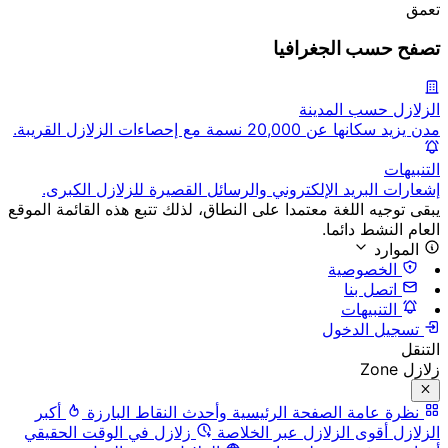
تعمق
تصفح حسب الجغرافيا
الزلازل حسب المدينة
مدن يزيد سكانها عن 20,000 نسمة مع إحصاءات الزلازل القريبة.
التنبيهات
إشعارات البريد الإلكتروني والرسائل القصيرة للزلازل الكبرى.
يبقى توجيه اللغة معتمدا على النطاق، لذلك تتبع هذه القائمة الموقع
العام النشط دائما.
الموارد
الخصوصية
اتصل بنا
التنبيهات
تسجيل الدخول
التنقل
زلازل Zone
نظرة عامة
الصفحة الرئيسية وأحدث النقاط البارزة
أكبر
الزلازل
أقوى الزلازل عبر الخلاصة
زلازل في الوقت الحقيقي