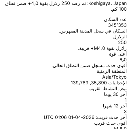
Koshigaya، Japan: تم رصد 250 زلازل بقوة 4٫0+ ضمن نطاق
100 كم.
عدد السكان
345٬353
السكان في سجل المدينة المفهرس.
الزلازل
250
زلازل بقوة M4٫0+ قريبة.
أعلى قوة
6٫0
أقوى حدث مسجل ضمن النطاق الحالي.
المنطقة الزمنية
Asia/Tokyo
الإحداثيات 35٫890, 139٫789
نبض النشاط القريب
آخر 30 يوما
1
آخر 12 شهرا
3
آخر حدث قريب:
2026-04-01 01:06 UTC
أقوى حدث قريب
M 6٫0