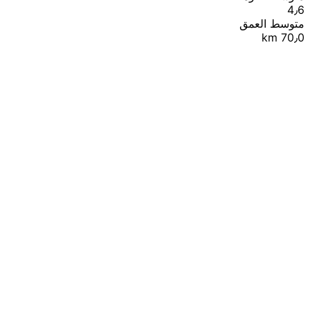
4٫6
متوسط العمق
70٫0 km
|
© OpenStreetMap contributors
Leaflet
+
−