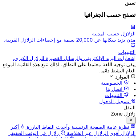
تعمق
تصفح حسب الجغرافيا
الزلازل حسب المدينة
مدن يزيد سكانها عن 20,000 نسمة مع إحصاءات الزلازل القريبة.
التنبيهات
إشعارات البريد الإلكتروني والرسائل القصيرة للزلازل الكبرى.
يبقى توجيه اللغة معتمدا على النطاق، لذلك تتبع هذه القائمة الموقع
العام النشط دائما.
الموارد
الخصوصية
اتصل بنا
التنبيهات
تسجيل الدخول
التنقل
زلازل Zone
نظرة عامة
الصفحة الرئيسية وأحدث النقاط البارزة
أكبر
الزلازل
أقوى الزلازل عبر الخلاصة
زلازل في الوقت الحقيقي