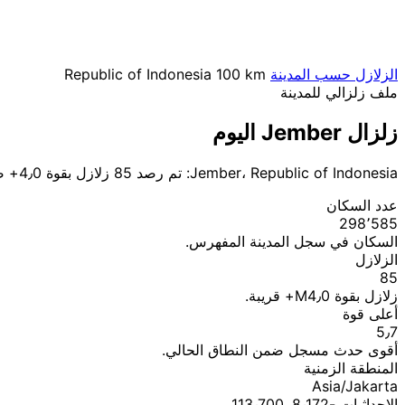
الزلازل حسب المدينة
100 km
Republic of Indonesia
ملف زلزالي للمدينة
زلزال Jember اليوم
Jember، Republic of Indonesia: تم رصد 85 زلازل بقوة 4٫0+ ضمن نطاق 100 كم.
عدد السكان
298٬585
السكان في سجل المدينة المفهرس.
الزلازل
85
زلازل بقوة M4٫0+ قريبة.
أعلى قوة
5٫7
أقوى حدث مسجل ضمن النطاق الحالي.
المنطقة الزمنية
Asia/Jakarta
الإحداثيات ؜-8٫172, 113٫700