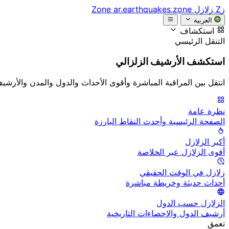
زZ
زلازل Zone
ar.earthquakes.zone
العربية
استكشاف
التنقل الرئيسي
استكشف الأرشيف الزلزالي
انتقل بين المراقبة المباشرة وأقوى الأحداث والدول والمدن والأرشي
نظرة عامة
الصفحة الرئيسية وأحدث النقاط البارزة
أكبر الزلازل
أقوى الزلازل عبر الخلاصة
زلازل في الوقت الحقيقي
أحداث حديثة وخريطة مباشرة
الزلازل حسب الدول
أرشيف الدول والإحصاءات التاريخية
تعمق