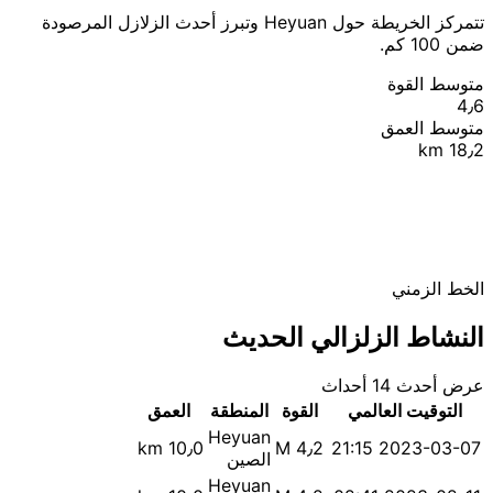
تتمركز الخريطة حول Heyuan وتبرز أحدث الزلازل المرصودة
ضمن 100 كم.
متوسط القوة
4٫6
متوسط العمق
18٫2 km
|
© OpenStreetMap contributors
Leaflet
+
−
الخط الزمني
النشاط الزلزالي الحديث
عرض أحدث 14 أحداث
التوقيت العالمي
القوة
المنطقة
العمق
Heyuan
10٫0 km
M 4٫2
2023-03-07 21:15
الصين
Heyuan