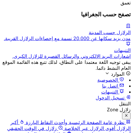
تعمق
تصفح حسب الجغرافيا
الزلازل حسب المدينة
مدن يزيد سكانها عن 20,000 نسمة مع إحصاءات الزلازل القريبة.
التنبيهات
إشعارات البريد الإلكتروني والرسائل القصيرة للزلازل الكبرى.
يبقى توجيه اللغة معتمدا على النطاق، لذلك تتبع هذه القائمة الموقع
العام النشط دائما.
الموارد
الخصوصية
اتصل بنا
التنبيهات
تسجيل الدخول
التنقل
زلازل Zone
نظرة عامة
الصفحة الرئيسية وأحدث النقاط البارزة
أكبر
الزلازل
أقوى الزلازل عبر الخلاصة
زلازل في الوقت الحقيقي