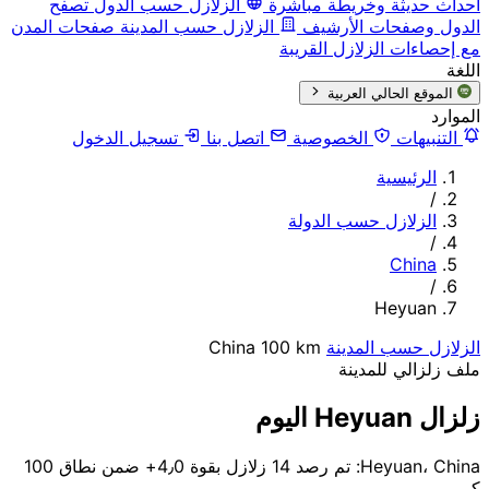
أحداث حديثة وخريطة مباشرة
الزلازل حسب الدول
تصفح
الدول وصفحات الأرشيف
الزلازل حسب المدينة
صفحات المدن
مع إحصاءات الزلازل القريبة
اللغة
الموقع الحالي
العربية
الموارد
التنبيهات
الخصوصية
اتصل بنا
تسجيل الدخول
الرئيسية
/
الزلازل حسب الدولة
/
China
/
Heyuan
الزلازل حسب المدينة
100 km
China
ملف زلزالي للمدينة
زلزال Heyuan اليوم
Heyuan، China: تم رصد 14 زلازل بقوة 4٫0+ ضمن نطاق 100
كم.