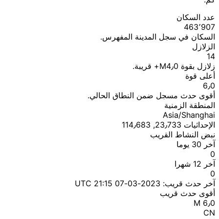
عدد السكان
463٬907
السكان في سجل المدينة المفهرس.
الزلازل
14
زلازل بقوة M4٫0+ قريبة.
أعلى قوة
6٫0
أقوى حدث مسجل ضمن النطاق الحالي.
المنطقة الزمنية
Asia/Shanghai
الإحداثيات 23٫733, 114٫683
نبض النشاط القريب
آخر 30 يوما
0
آخر 12 شهرا
0
آخر حدث قريب:
2023-03-07 21:15 UTC
أقوى حدث قريب
M 6٫0
CN