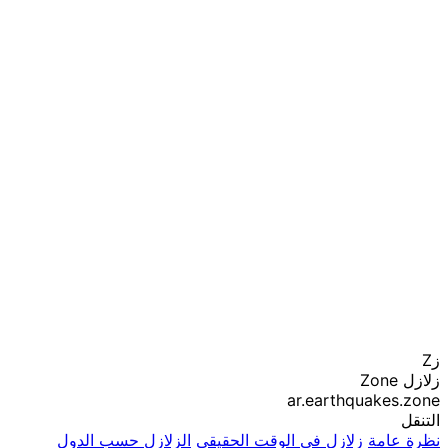
زZ
زلازل Zone
ar.earthquakes.zone
التنقل
نظرة عامة
زلازل في الوقت الحقيقي
الزلازل حسب الدول