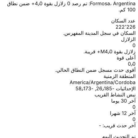
Formosa، Argentina: تم رصد 0 زلازل بقوة 4٫0+ ضمن نطاق
100 كم.
عدد السكان
222٬226
السكان في سجل المدينة المفهرس.
الزلازل
0
زلازل بقوة M4٫0+ قريبة.
أعلى قوة
0٫0
أقوى حدث مسجل ضمن النطاق الحالي.
المنطقة الزمنية
America/Argentina/Cordoba
الإحداثيات ؜-26٫185, ؜-58٫173
نبض النشاط القريب
آخر 30 يوما
0
آخر 12 شهرا
0
آخر حدث قريب:
-
تم التحديث اليوم