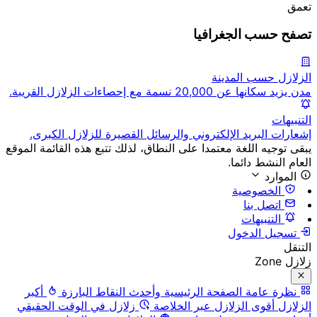
تعمق
تصفح حسب الجغرافيا
الزلازل حسب المدينة
مدن يزيد سكانها عن 20,000 نسمة مع إحصاءات الزلازل القريبة.
التنبيهات
إشعارات البريد الإلكتروني والرسائل القصيرة للزلازل الكبرى.
يبقى توجيه اللغة معتمدا على النطاق، لذلك تتبع هذه القائمة الموقع
العام النشط دائما.
الموارد
الخصوصية
اتصل بنا
التنبيهات
تسجيل الدخول
التنقل
زلازل Zone
نظرة عامة
الصفحة الرئيسية وأحدث النقاط البارزة
أكبر
الزلازل
أقوى الزلازل عبر الخلاصة
زلازل في الوقت الحقيقي