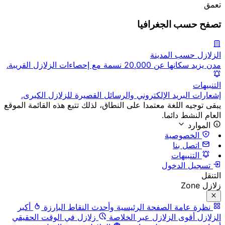
تعمق
تصفح حسب الجغرافيا
الزلازل حسب المدينة
مدن يزيد سكانها عن 20,000 نسمة مع إحصاءات الزلازل القريبة.
التنبيهات
إشعارات البريد الإلكتروني والرسائل القصيرة للزلازل الكبرى.
يبقى توجيه اللغة معتمدا على النطاق، لذلك تتبع هذه القائمة الموقع
العام النشط دائما.
الموارد
الخصوصية
اتصل بنا
التنبيهات
تسجيل الدخول
التنقل
زلازل Zone
نظرة عامة
الصفحة الرئيسية وأحدث النقاط البارزة
أكبر
الزلازل
أقوى الزلازل عبر الخلاصة
زلازل في الوقت الحقيقي