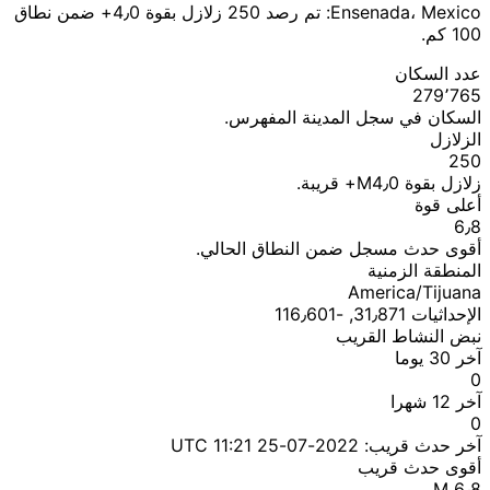
Ensenada، Mexico: تم رصد 250 زلازل بقوة 4٫0+ ضمن نطاق
100 كم.
عدد السكان
279٬765
السكان في سجل المدينة المفهرس.
الزلازل
250
زلازل بقوة M4٫0+ قريبة.
أعلى قوة
6٫8
أقوى حدث مسجل ضمن النطاق الحالي.
المنطقة الزمنية
America/Tijuana
الإحداثيات 31٫871, ؜-116٫601
نبض النشاط القريب
آخر 30 يوما
0
آخر 12 شهرا
0
آخر حدث قريب:
2022-07-25 11:21 UTC
أقوى حدث قريب
M 6٫8