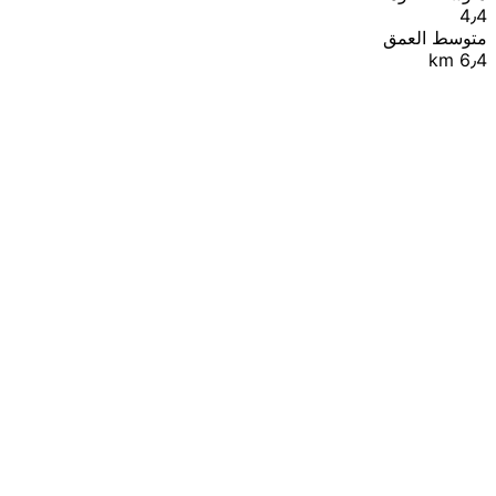
4٫4
متوسط العمق
6٫4 km
|
© OpenStreetMap contributors
Leaflet
+
−