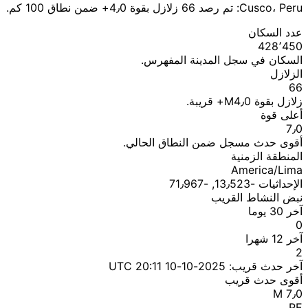
Cusco، Peru: تم رصد 66 زلازل بقوة 4٫0+ ضمن نطاق 100 كم.
عدد السكان
428٬450
السكان في سجل المدينة المفهرس.
الزلازل
66
زلازل بقوة M4٫0+ قريبة.
أعلى قوة
7٫0
أقوى حدث مسجل ضمن النطاق الحالي.
المنطقة الزمنية
America/Lima
الإحداثيات ؜-13٫523, ؜-71٫967
نبض النشاط القريب
آخر 30 يوما
0
آخر 12 شهرا
2
آخر حدث قريب:
2025-10-10 20:11 UTC
أقوى حدث قريب
M 7٫0
PE