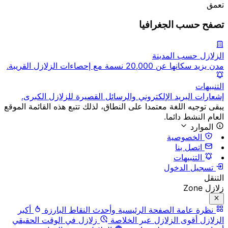
تعمق
تصفح حسب الجغرافيا
الزلازل حسب المدينة
مدن يزيد سكانها عن 20,000 نسمة مع إحصاءات الزلازل القريبة.
التنبيهات
إشعارات البريد الإلكتروني والرسائل القصيرة للزلازل الكبرى.
يبقى توجيه اللغة معتمدا على النطاق، لذلك تتبع هذه القائمة الموقع
العام النشط دائما.
الموارد
الخصوصية
اتصل بنا
التنبيهات
تسجيل الدخول
التنقل
زلازل Zone
نظرة عامة
الصفحة الرئيسية وأحدث النقاط البارزة
أكبر
الزلازل
أقوى الزلازل عبر الخلاصة
زلازل في الوقت الحقيقي