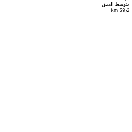
متوسط العمق
59٫2 km
|
© OpenStreetMap contributors
Leaflet
+
−