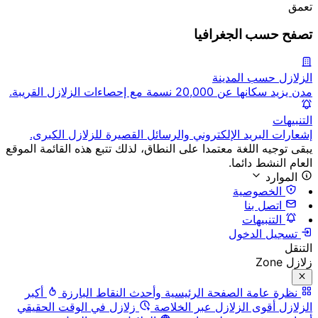
تعمق
تصفح حسب الجغرافيا
الزلازل حسب المدينة
مدن يزيد سكانها عن 20,000 نسمة مع إحصاءات الزلازل القريبة.
التنبيهات
إشعارات البريد الإلكتروني والرسائل القصيرة للزلازل الكبرى.
يبقى توجيه اللغة معتمدا على النطاق، لذلك تتبع هذه القائمة الموقع
العام النشط دائما.
الموارد
الخصوصية
اتصل بنا
التنبيهات
تسجيل الدخول
التنقل
زلازل Zone
نظرة عامة
الصفحة الرئيسية وأحدث النقاط البارزة
أكبر
الزلازل
أقوى الزلازل عبر الخلاصة
زلازل في الوقت الحقيقي