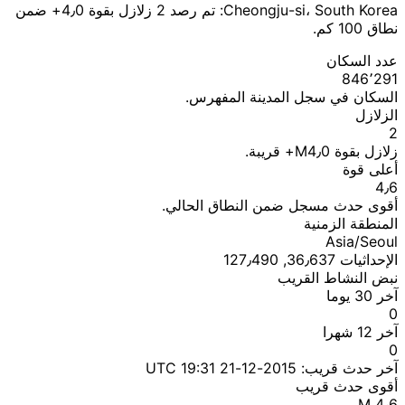
Cheongju-si، South Korea: تم رصد 2 زلازل بقوة 4٫0+ ضمن
نطاق 100 كم.
عدد السكان
846٬291
السكان في سجل المدينة المفهرس.
الزلازل
2
زلازل بقوة M4٫0+ قريبة.
أعلى قوة
4٫6
أقوى حدث مسجل ضمن النطاق الحالي.
المنطقة الزمنية
Asia/Seoul
الإحداثيات 36٫637, 127٫490
نبض النشاط القريب
آخر 30 يوما
0
آخر 12 شهرا
0
آخر حدث قريب:
2015-12-21 19:31 UTC
أقوى حدث قريب
M 4٫6