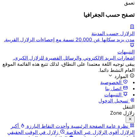
تعمق
تصفح حسب الجغرافيا
الزلازل حسب المدينة
مدن يزيد سكانها عن 20,000 نسمة مع إحصاءات الزلازل القريبة.
التنبيهات
إشعارات البريد الإلكتروني والرسائل القصيرة للزلازل الكبرى.
يبقى توجيه اللغة معتمدا على النطاق، لذلك تتبع هذه القائمة الموقع
العام النشط دائما.
الموارد
الخصوصية
اتصل بنا
التنبيهات
تسجيل الدخول
التنقل
زلازل Zone
نظرة عامة
الصفحة الرئيسية وأحدث النقاط البارزة
أكبر
الزلازل
أقوى الزلازل عبر الخلاصة
زلازل في الوقت الحقيقي