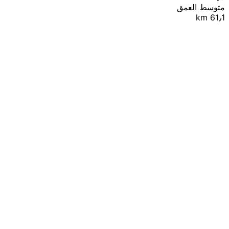
متوسط العمق
61٫1 km
|
© OpenStreetMap contributors
Leaflet
+
−