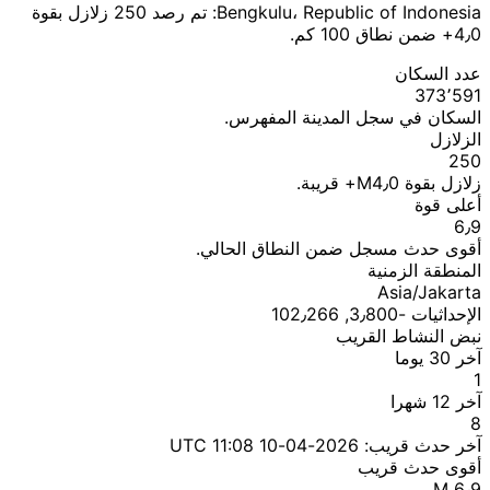
Bengkulu، Republic of Indonesia: تم رصد 250 زلازل بقوة
4٫0+ ضمن نطاق 100 كم.
عدد السكان
373٬591
السكان في سجل المدينة المفهرس.
الزلازل
250
زلازل بقوة M4٫0+ قريبة.
أعلى قوة
6٫9
أقوى حدث مسجل ضمن النطاق الحالي.
المنطقة الزمنية
Asia/Jakarta
الإحداثيات ؜-3٫800, 102٫266
نبض النشاط القريب
آخر 30 يوما
1
آخر 12 شهرا
8
آخر حدث قريب:
2026-04-10 11:08 UTC
أقوى حدث قريب
M 6٫9