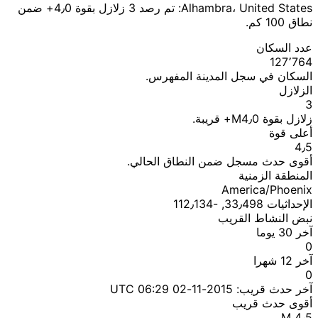
Alhambra، United States: تم رصد 3 زلازل بقوة 4٫0+ ضمن
نطاق 100 كم.
عدد السكان
127٬764
السكان في سجل المدينة المفهرس.
الزلازل
3
زلازل بقوة M4٫0+ قريبة.
أعلى قوة
4٫5
أقوى حدث مسجل ضمن النطاق الحالي.
المنطقة الزمنية
America/Phoenix
الإحداثيات 33٫498, ؜-112٫134
نبض النشاط القريب
آخر 30 يوما
0
آخر 12 شهرا
0
آخر حدث قريب:
2015-11-02 06:29 UTC
أقوى حدث قريب
M 4٫5