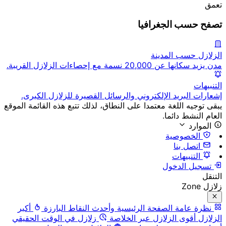
تعمق
تصفح حسب الجغرافيا
الزلازل حسب المدينة
مدن يزيد سكانها عن 20,000 نسمة مع إحصاءات الزلازل القريبة.
التنبيهات
إشعارات البريد الإلكتروني والرسائل القصيرة للزلازل الكبرى.
يبقى توجيه اللغة معتمدا على النطاق، لذلك تتبع هذه القائمة الموقع
العام النشط دائما.
الموارد
الخصوصية
اتصل بنا
التنبيهات
تسجيل الدخول
التنقل
زلازل Zone
نظرة عامة
الصفحة الرئيسية وأحدث النقاط البارزة
أكبر
الزلازل
أقوى الزلازل عبر الخلاصة
زلازل في الوقت الحقيقي