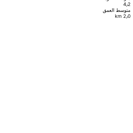
4٫2
متوسط العمق
2٫0 km
|
© OpenStreetMap contributors
Leaflet
+
−