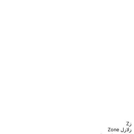
زZ
زلازل Zone