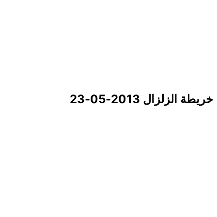
خريطة الزلزال 2013-05-23
|
© OpenStreetMap contributors
Leaflet
×
+
زلزال قرب 292 km SW of Vaini
−