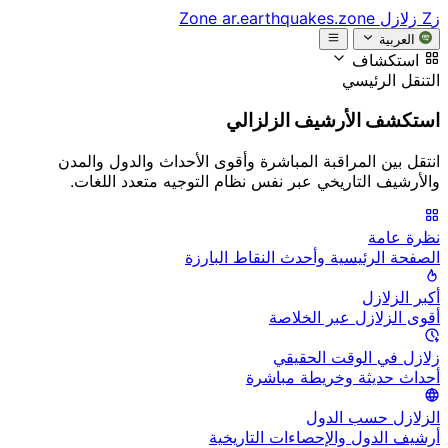
زZ
زلازل Zone
ar.earthquakes.zone
العربية
استكشاف
التنقل الرئيسي
استكشف الأرشيف الزلزالي
انتقل بين المراقبة المباشرة وأقوى الأحداث والدول والمدن
والأرشيف التاريخي عبر نفس نظام التوجيه متعدد اللغات.
نظرة عامة
الصفحة الرئيسية وأحدث النقاط البارزة
أكبر الزلازل
أقوى الزلازل عبر الخلاصة
زلازل في الوقت الحقيقي
أحداث حديثة وخريطة مباشرة
الزلازل حسب الدول
أرشيف الدول والإحصاءات التاريخية