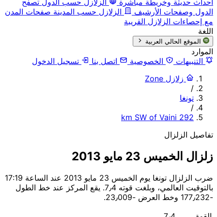
أحداث حديثة وخريطة مباشرة
الزلازل حسب الدول
تصفح
الدول وصفحات الأرشيف
الزلازل حسب المدينة
صفحات المدن
مع إحصاءات الزلازل القريبة
اللغة
الموقع الحالي
العربية
الموارد
التنبيهات
الخصوصية
اتصل بنا
تسجيل الدخول
زلازل Zone
/
تونغا
/
292 km SW of Vaini
تفاصيل الزلزال
زلزال الخميس 23 مايو 2013
ضرب الزلزال تونغا يوم الخميس 23 مايو 2013 عند الساعة 17:19
بالتوقيت العالمي، وبلغت قوته 7٫4. يقع المركز عند خط الطول
؜-177٫232 وخط العرض ؜-23٫009.
القوة
7٫4