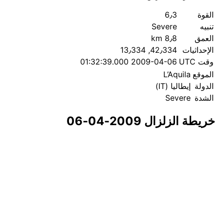
القوة
6٫3
تنبيه
Severe
العمق
8٫8 km
الإحداثيات
42٫334, 13٫334
وقت UTC
2009-04-06 01:32:39.000
الموقع
L’Aquila
الدولة
إيطاليا (IT)
الشدة
Severe
خريطة الزلزال 2009-04-06
|
© OpenStreetMap contributors
Leaflet
×
+
زلزال قرب L’Aquila
−