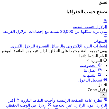
تعمق
تصفح حسب الجغرافيا
الزلازل حسب المدينة
مدن يزيد سكانها عن 20,000 نسمة مع إحصاءات الزلازل القريبة.
التنبيهات
إشعارات البريد الإلكتروني والرسائل القصيرة للزلازل الكبرى.
يبقى توجيه اللغة معتمدا على النطاق، لذلك تتبع هذه القائمة الموقع
العام النشط دائما.
الموارد
الخصوصية
اتصل بنا
التنبيهات
تسجيل الدخول
التنقل
زلازل Zone
نظرة عامة
الصفحة الرئيسية وأحدث النقاط البارزة
أكبر
الزلازل
أقوى الزلازل عبر الخلاصة
زلازل في الوقت الحقيقي