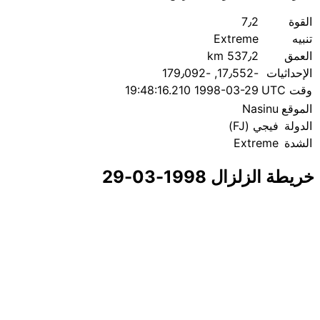
القوة
7٫2
تنبيه
Extreme
العمق
537٫2 km
الإحداثيات
؜-17٫552, ؜-179٫092
وقت UTC
1998-03-29 19:48:16.210
الموقع
Nasinu
الدولة
فيجي (FJ)
الشدة
Extreme
خريطة الزلزال 1998-03-29
|
© OpenStreetMap contributors
Leaflet
×
+
زلزال قرب Nasinu
−