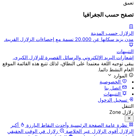
تعمق
تصفح حسب الجغرافيا
الزلازل حسب المدينة
مدن يزيد سكانها عن 20,000 نسمة مع إحصاءات الزلازل القريبة.
التنبيهات
إشعارات البريد الإلكتروني والرسائل القصيرة للزلازل الكبرى.
يبقى توجيه اللغة معتمدا على النطاق، لذلك تتبع هذه القائمة الموقع
العام النشط دائما.
الموارد
الخصوصية
اتصل بنا
التنبيهات
تسجيل الدخول
التنقل
زلازل Zone
نظرة عامة
الصفحة الرئيسية وأحدث النقاط البارزة
أكبر
الزلازل
أقوى الزلازل عبر الخلاصة
زلازل في الوقت الحقيقي