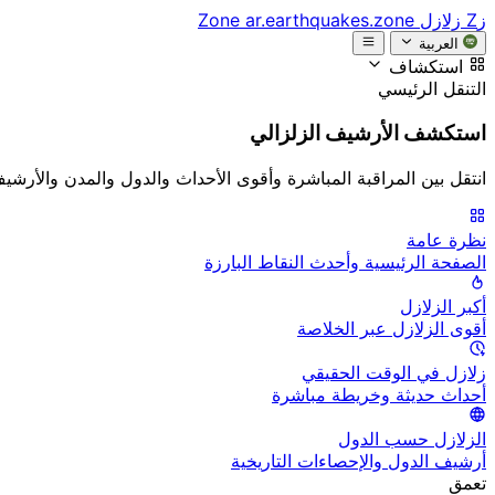
زZ
زلازل Zone
ar.earthquakes.zone
العربية
استكشاف
التنقل الرئيسي
استكشف الأرشيف الزلزالي
انتقل بين المراقبة المباشرة وأقوى الأحداث والدول والمدن والأرشي
نظرة عامة
الصفحة الرئيسية وأحدث النقاط البارزة
أكبر الزلازل
أقوى الزلازل عبر الخلاصة
زلازل في الوقت الحقيقي
أحداث حديثة وخريطة مباشرة
الزلازل حسب الدول
أرشيف الدول والإحصاءات التاريخية
تعمق