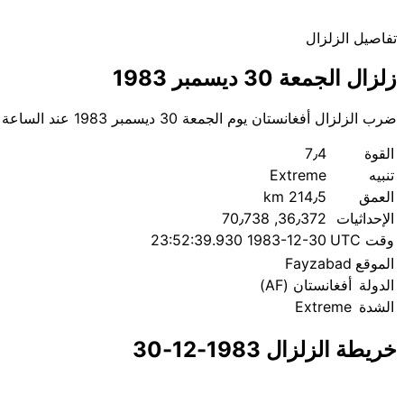
تفاصيل الزلزال
زلزال الجمعة 30 ديسمبر 1983
ضرب الزلزال أفغانستان يوم الجمعة 30 ديسمبر 1983 عند الساعة 23:52 بالتوقيت العالمي، وبلغت قوته 7٫4. يقع المركز عند خط الطول 70٫738 وخط العرض 36٫372.
القوة
7٫4
تنبيه
Extreme
العمق
214٫5 km
الإحداثيات
36٫372, 70٫738
وقت UTC
1983-12-30 23:52:39.930
الموقع
Fayzabad
الدولة
أفغانستان (AF)
الشدة
Extreme
خريطة الزلزال 1983-12-30
|
© OpenStreetMap contributors
Leaflet