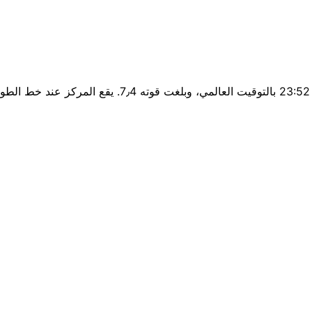
×
زلزال قرب Fayzabad