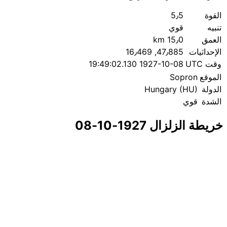
القوة
5٫5
تنبيه
قوي
العمق
15٫0 km
الإحداثيات
47٫885, 16٫469
وقت UTC
1927-10-08 19:49:02.130
الموقع
Sopron
الدولة
Hungary (HU)
الشدة
قوي
خريطة الزلزال 1927-10-08
|
© OpenStreetMap contributors
Leaflet
×
+
زلزال قرب Sopron
−