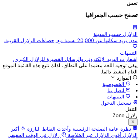
تعمق
تصفح حسب الجغرافيا
الزلازل حسب المدينة
مدن يزيد سكانها عن 20,000 نسمة مع إحصاءات الزلازل القريبة.
التنبيهات
إشعارات البريد الإلكتروني والرسائل القصيرة للزلازل الكبرى.
يبقى توجيه اللغة معتمدا على النطاق، لذلك تتبع هذه القائمة الموقع
العام النشط دائما.
الموارد
الخصوصية
اتصل بنا
التنبيهات
تسجيل الدخول
التنقل
زلازل Zone
نظرة عامة
الصفحة الرئيسية وأحدث النقاط البارزة
أكبر
الزلازل
أقوى الزلازل عبر الخلاصة
زلازل في الوقت الحقيقي